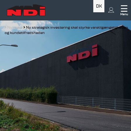
DK
☰
Menu
Nyheder
Ny strategisk investering skal styrke varetilgængeligheden
og kundetilfredsheden