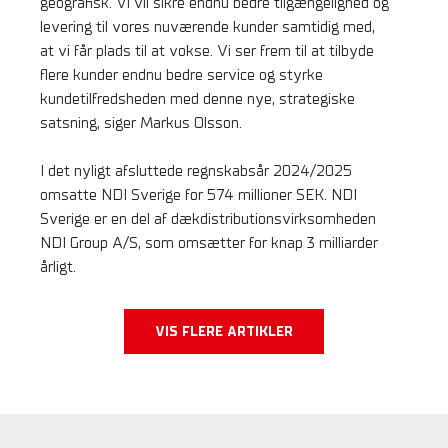
geografisk. Vi vil sikre endnu bedre tilgængelighed og
levering til vores nuværende kunder samtidig med,
at vi får plads til at vokse. Vi ser frem til at tilbyde
flere kunder endnu bedre service og styrke
kundetilfredsheden med denne nye, strategiske
satsning, siger Markus Olsson.
I det nyligt afsluttede regnskabsår 2024/2025
omsatte NDI Sverige for 574 millioner SEK. NDI
Sverige er en del af dækdistributionsvirksomheden
NDI Group A/S, som omsætter for knap 3 milliarder
årligt.
VIS FLERE ARTIKLER