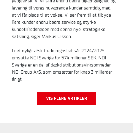
geografisk. Vi vil sikre endnu bedre tilgængelighed og
levering til vores nuværende kunder samtidig med,
at vi får plads til at vokse. Vi ser frem til at tilbyde
flere kunder endnu bedre service og styrke
kundetilfredsheden med denne nye, strategiske
satsning, siger Markus Olsson.
I det nyligt afsluttede regnskabsår 2024/2025
omsatte NDI Sverige for 574 millioner SEK. NDI
Sverige er en del af dækdistributionsvirksomheden
NDI Group A/S, som omsætter for knap 3 milliarder
årligt.
VIS FLERE ARTIKLER