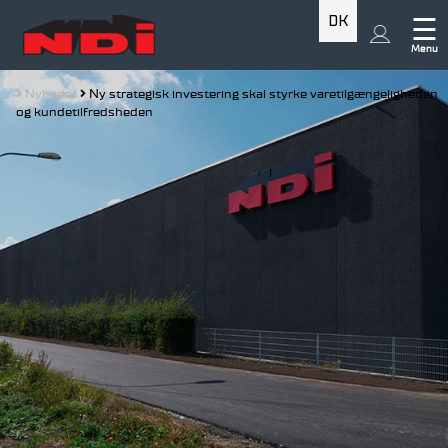
DK
☰
Menu
Nyheder
Ny strategisk investering skal styrke varetilgængeligheden
og kundetilfredsheden