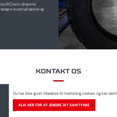
 Crop (RC) beror på samme
er længere levetid på dækket og
KONTAKT OS
Du har ikke givet tilladelse til marketing cookies og kan derfo
KLIK HER FOR AT ÆNDRE DIT SAMTYKKE