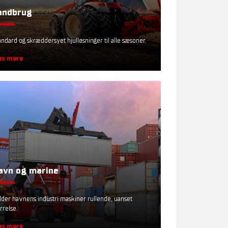
andbrug
andard og skræddersyet hjulløsninger til alle sæsoner.
s mere
avn og marine
lder havnens industri maskiner rullende, uanset
rrelse.
s mere