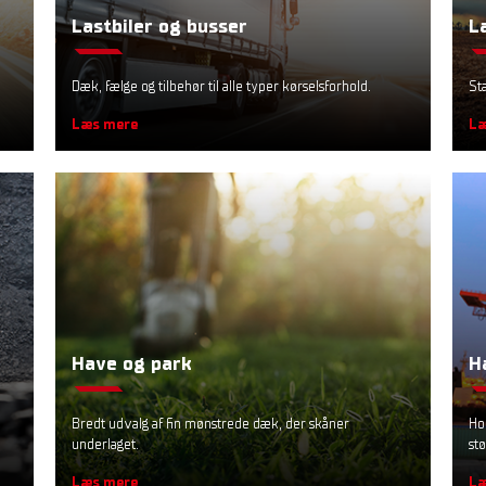
Lastbiler og busser
L
Dæk, fælge og tilbehør til alle typer kørselsforhold.
St
Læs mere
Læ
Have og park
H
Bredt udvalg af fin mønstrede dæk, der skåner
Ho
underlaget.
stø
Læs mere
Læ