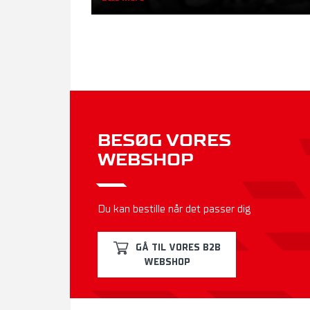
BESØG VORES
WEBSHOP
Du kan bestille når det passer dig
GÅ TIL VORES B2B
WEBSHOP