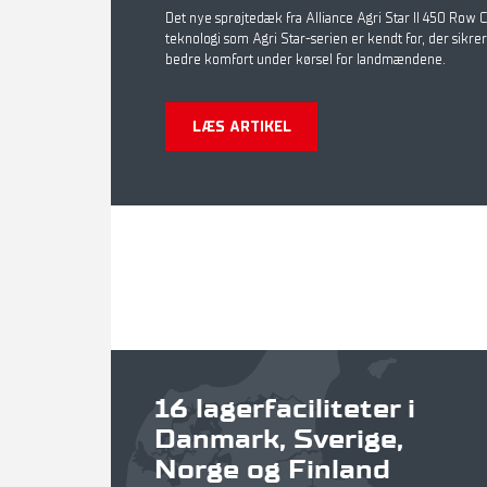
Det nye sprøjtedæk fra Alliance Agri Star II 450 Row
teknologi som Agri Star-serien er kendt for, der sikr
bedre komfort under kørsel for landmændene.
LÆS ARTIKEL
16 lagerfaciliteter i
Danmark, Sverige,
Norge og Finland