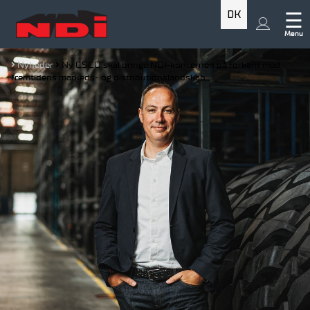
DK
☰
Menu
Nyheder
Ny CSCO skal bringe NDI-koncernen på forkant med
fremtidens markeds- og distributionslandskab