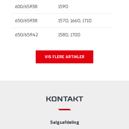
600/65R38
159D
650/65R38
157D, 166D, 171D
650/65R42
158D, 170D
VIS FLERE ARTIKLER
KONTAKT
Salgsafdeling