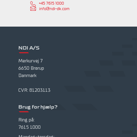
+45 7615 1000
info@ndi-dk.com
NDI A/S
Merkurvej 7
6650 Brørup
Danmark
CVR: 81203113
Brug for hjælp?
Ring på:
7615 1000