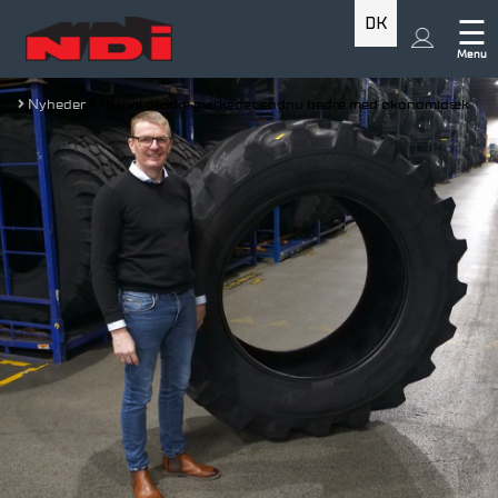
DK
☰
Menu
Nyheder
NDI vil dække markedet endnu bedre med økonomidæk