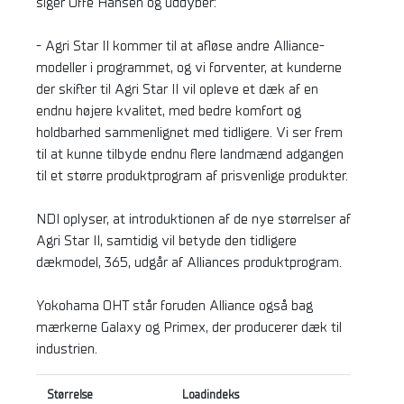
siger Uffe Hansen og uddyber:
- Agri Star II kommer til at afløse andre Alliance-
modeller i programmet, og vi forventer, at kunderne
der skifter til Agri Star II vil opleve et dæk af en
endnu højere kvalitet, med bedre komfort og
holdbarhed sammenlignet med tidligere. Vi ser frem
til at kunne tilbyde endnu flere landmænd adgangen
til et større produktprogram af prisvenlige produkter.
NDI oplyser, at introduktionen af de nye størrelser af
Agri Star II, samtidig vil betyde den tidligere
dækmodel, 365, udgår af Alliances produktprogram.
Yokohama OHT står foruden Alliance også bag
mærkerne Galaxy og Primex, der producerer dæk til
industrien.
Størrelse
Loadindeks